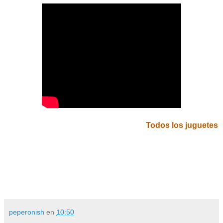
Todos los juguetes
peperonish
en
10:50