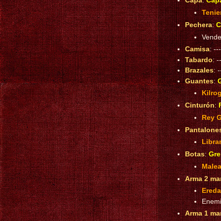
Capa
:
Capa
Tenie
Pechera
:
C
Vende
Camisa
: ---
Tabardo
: -
Brazales
: -
Guantes
:
G
Kilro
Cinturón
:
Rey G
Pantalone
Libra
Botas
:
Gre
Malea
Arma 2 ma
Ereda
Enem
Arma 1 ma