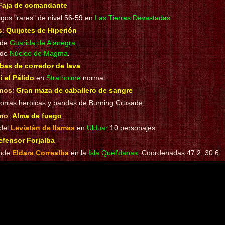
Faja de comandante
gos "rares" de nivel 56-59 en
Las Tierras Devastadas
.
s
:
Quijotes de Hiperión
 de
Guarida de Alanegra
.
 de
Núcleo de Magma
.
bas de corredor de lava
i el Pálido
en
Stratholme
normal.
nos
:
Gran maza de caballero de sangre
rras heroicas y bandas de Burning Crusade.
no
:
Alma de fuego
 del
Leviatán de llamas
en
Ulduar
10 personajes.
efensor Forjalba
nde
Eldara Correalba
en la
Isla Quel'danas
. Coordenadas 47.2, 30.6.