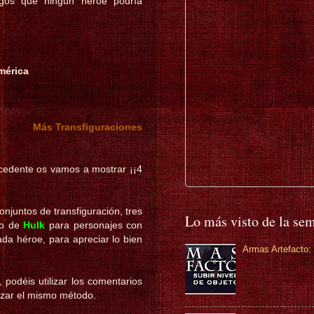
igos que ningún héroe podría
mérica
Más Transfiguraciones
ecedente os vamos a mostrar ¡¡4
njuntos de transfiguración, tres
Lo más visto de la se
to de
Hulk
para personajes con
ada héroe, para apreciar lo bien
Armas Artefacto: 
podéis utilizar los comentarios
lizar el mismo método.