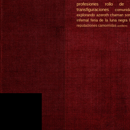
profesiones
rollo de 
transfiguraciones
comunid
explorando azeroth
chaman
so
infernal
feria de la luna negra
reputaciones
camorristas
astillero