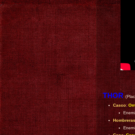
THOR
(Pla
Casco
:
Orn
Enemi
Hombrera
Enemi