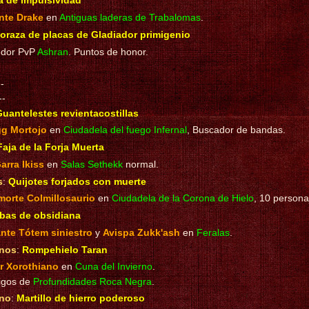
 de impulsividad
nte Drake
en
Antiguas laderas de Trabalomas
.
oraza de placas de Gladiador primigenio
dor PvP
Ashran
. Puntos de honor.
--
--
uantelestes revientacostillas
gg Mortojo
en
Ciudadela del fuego Infernal
, Buscador de bandas.
Faja de la Forja Muerta
arra Ikiss
en
Salas Sethekk
normal.
s
:
Quijotes forjados con muerte
morte Colmillosaurio
en
Ciudadela de la Corona de Hielo
, 10 persona
bas de obsidiana
nte Tótem siniestro
y
Avispa Zukk'ash
en
Feralas
.
nos
:
Rompehielo Taran
r Xorothiano
en
Cuna del Invierno
.
igos de
Profundidades Roca Negra
.
no
:
Martillo de hierro poderoso