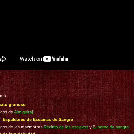
cas)
ato glorioso
gos de
Ahn'quiraj
.
s
:
Espaldares de Escamas de Sangre
gos de las mazmorras
Recinto de los esclavos
y
El horno de sangre
.