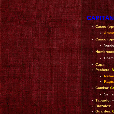
CAPITÁ
Casco (opc
Ammen
Casco (opc
Vende
Hombrera
Enem
Capa
: ---
Pechera
:
A
Nefar
Ragn
Camisa
:
Ca
Se hac
Tabardo
: -
Brazales
: -
Guantes
:
G