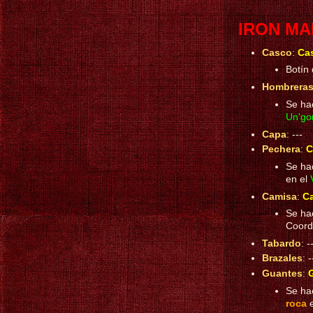
IRON M
Casco
:
Cas
Botín
Hombrera
Se ha
Un'go
Capa
: ---
Pechera
:
C
Se hac
en el
Camisa
:
Ca
Se hac
Coord
Tabardo
: -
Brazales
: -
Guantes
:
G
Se hac
roca