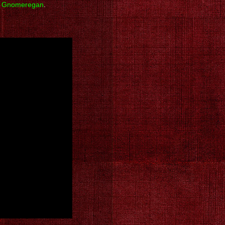
e
Gnomeregan
.