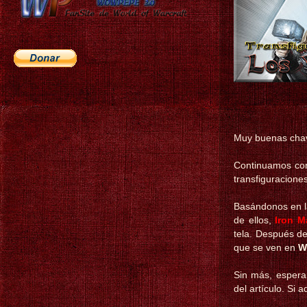
Muy buenas cha
Continuamos con 
transfiguracione
Basándonos en la
de ellos,
Iron M
tela. Después de
que se ven en
W
Sin más, espera
del artículo. Si