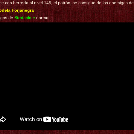
e con herrería al nivel 145, el patrón, se consigue de los enemigos d
odela Forjanegra
igos de
Stratholme
normal.