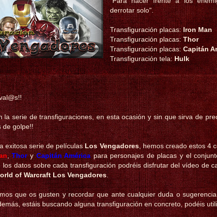
"Para hacer frente a los enem
derrotar solo".
Transfiguración placas:
Iron Man
Transfiguración placas:
Thor
Transfiguración placas:
Capitán A
Transfiguración tela:
Hulk
val@s!!
la serie de transfiguraciones, en esta ocasión y sin que sirva de pr
s de golpe!!
 exitosa serie de películas
Los Vengadores
, hemos creado estos 4 co
an
,
Thor
y
Capitán América
para personajes de placas y el conjun
 los datos sobre cada transfiguración podréis disfrutar del vídeo de c
orld of Warcraft
Los Vengadores
.
mos que os gusten y recordar que ante cualquier duda o sugerencia, 
 además, estáis buscando alguna transfiguración en concreto, podéis uti