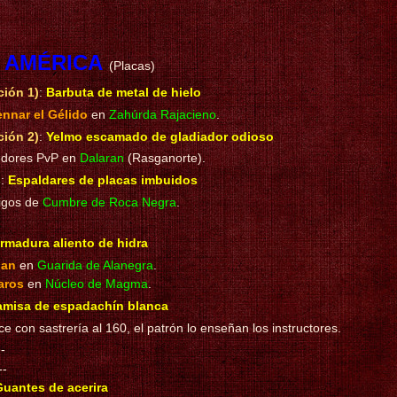
N AMÉRICA
(Placas)
ión 1)
:
Barbuta de metal de hielo
nar el Gélido
en
Zahúrda Rajacieno
.
ión 2)
:
Yelmo escamado de gladiador odioso
dores PvP en
Dalaran
(Rasganorte).
s
:
Espaldares de placas imbuidos
igos de
Cumbre de Roca Negra
.
rmadura aliento de hidra
ian
en
Guarida de Alanegra
.
aros
en
Núcleo de Magma
.
misa de espadachín blanca
e con sastrería al 160, el patrón lo enseñan los instructores.
--
--
uantes de acerira