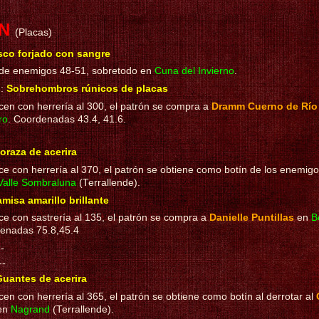
AN
(Placas)
co forjado con sangre
 de enemigos 48-51, sobretodo en
Cuna del Invierno
.
s
:
Sobrehombros rúnicos de placas
cen con herrería al 300, el patrón se compra a
Dramm Cuerno de Río
ro
. Coordenadas 43.4, 41.6.
oraza de acerira
e con herrería al 370, el patrón se obtiene como botín de los enemig
Valle Sombraluna
(Terrallende).
misa amarillo brillante
e con sastrería al 135, el patrón se compra a
Danielle Puntillas
en
B
enadas 75.8,45.4
--
--
uantes de acerira
en con herrería al 365, el patrón se obtiene como botín al derrotar al
en
Nagrand
(Terrallende).