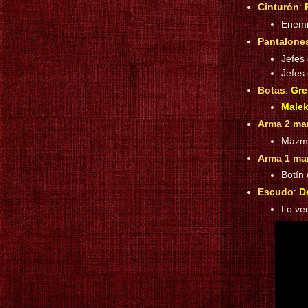
Cinturón
:
Enemi
Pantalone
Jefes
Jefes
Botas
:
Gre
Malek
Arma 2 ma
Mazmo
Arma 1 ma
Botín
Escudo
:
D
Lo ve