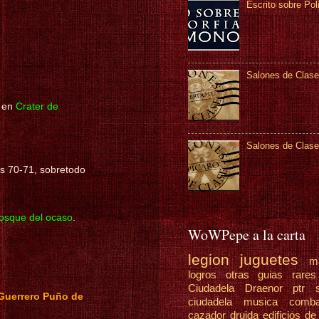
Escrito sobre Pol
Salones de Clase
en
Crater de
Salones de Clase
os 70-71, sobretodo
osque del ocaso
.
WoWPepe a la carta
legion
juguetes
m
logros
otras guias
rare
Ciudadela Draenor
ptr
Guerrero Puño de
ciudadela
musica
comb
cazador
druida
edificios de