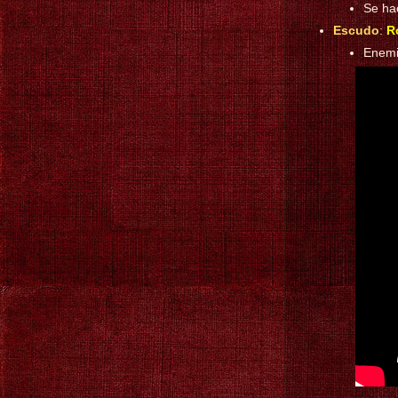
Se hac
Escudo
:
R
Enem