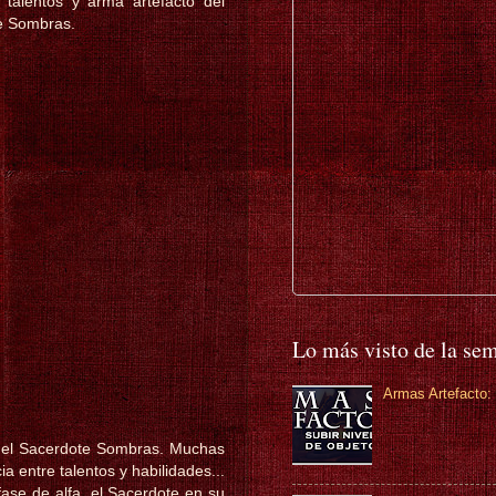
, talentos y arma artefacto del
de Sombras.
Lo más visto de la se
Armas Artefacto: 
 del Sacerdote Sombras. Muchas
a entre talentos y habilidades...
ase de alfa, el Sacerdote en su