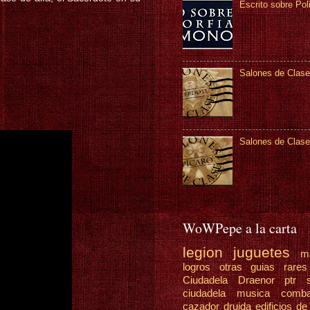
Escrito sobre Pol
Salones de Clase
Salones de Clase
WoWPepe a la carta
legion
juguetes
m
logros
otras guias
rare
Ciudadela Draenor
ptr
ciudadela
musica
comb
cazador
druida
edificios de