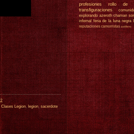
profesiones
rollo de 
transfiguraciones
comunid
explorando azeroth
chaman
so
infernal
feria de la luna negra
reputaciones
camorristas
astillero
22
,
Clases Legion
,
legion
,
sacerdote