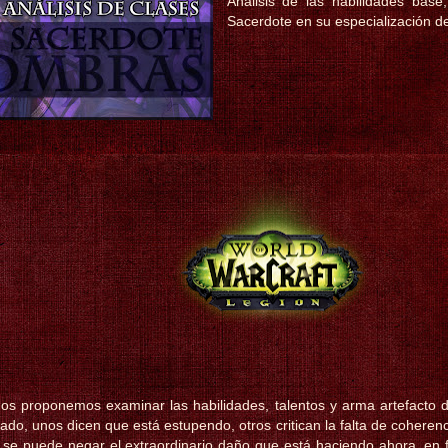
Análisis de las habilidades base
Sacerdote en su especialización 
 os proponemos examinar las habilidades, talentos y arma artefacto
do, unos dicen que está estupendo, otros critican la falta de coherenci
se puede negar el extraordinario daño que está haciendo ahora, en f