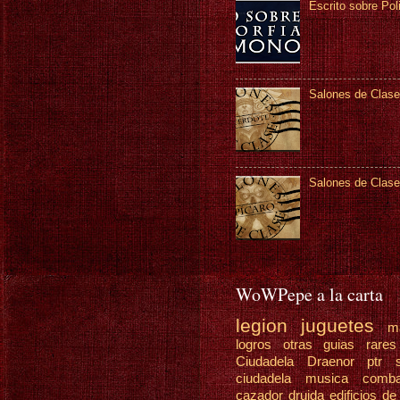
Escrito sobre Pol
Salones de Clase
Salones de Clase
WoWPepe a la carta
legion
juguetes
m
logros
otras guias
rare
Ciudadela Draenor
ptr
ciudadela
musica
comb
cazador
druida
edificios de