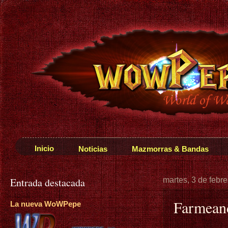
Inicio
Noticias
Mazmorras & Bandas
Entrada destacada
martes, 3 de febr
Farmeand
La nueva WoWPepe