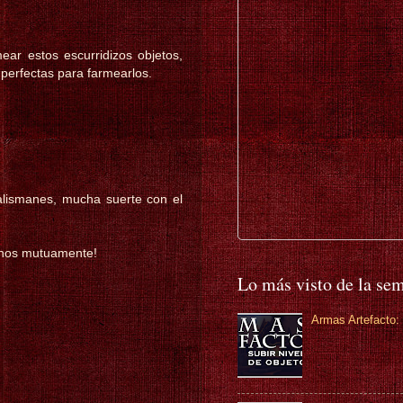
ear estos escurridizos objetos,
perfectas para farmearlos.
alismanes, mucha suerte con el
monos mutuamente!
Lo más visto de la se
Armas Artefacto: 