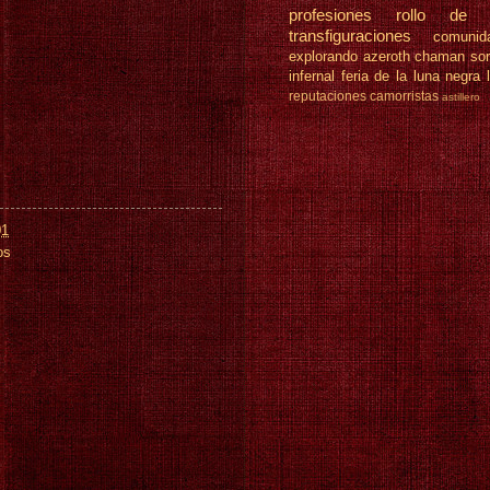
profesiones
rollo de 
transfiguraciones
comunid
explorando azeroth
chaman
so
infernal
feria de la luna negra
reputaciones
camorristas
astillero
01
os