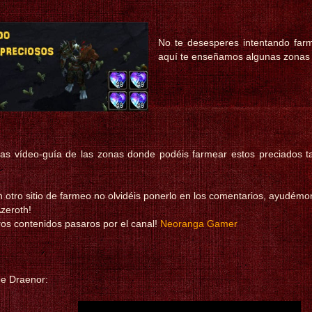
No te desesperes intentando farm
aquí te enseñamos algunas zonas 
tas vídeo-guía de las zonas donde podéis farmear estos preciados t
n otro sitio de farmeo no olvidéis ponerlo en los comentarios, ayudé
zeroth!
tros contenidos pasaros por el canal!
Neoranga Gamer
e Draenor: