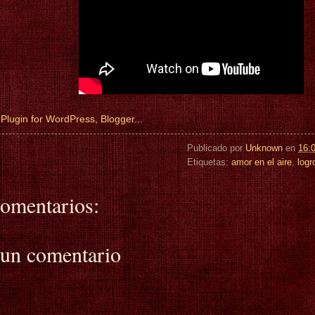
Publicado por
Unknown
en
16:
Etiquetas:
amor en el aire
,
logr
omentarios:
 un comentario