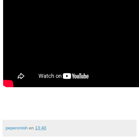
peperonish
en
13:40