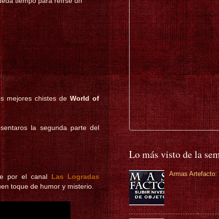
ueda tiempo para reírse un
os mejores chistes de
World of
sentaros la segunda parte del
Lo más visto de la se
Armas Artefacto: 
te por el canal
Las Logradas
en toque de humor y misterio.