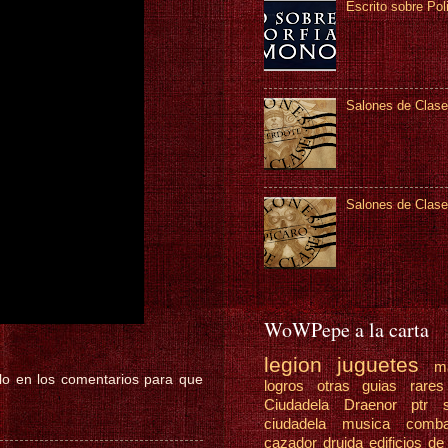
Escrito sobre Pol
Salones de Clase
Salones de Clase
WoWPepe a la carta
legion
juguetes
m
alo en los comentarios para que
logros
otras guias
rare
Ciudadela Draenor
ptr
ciudadela
musica
comb
cazador
druida
edificios de