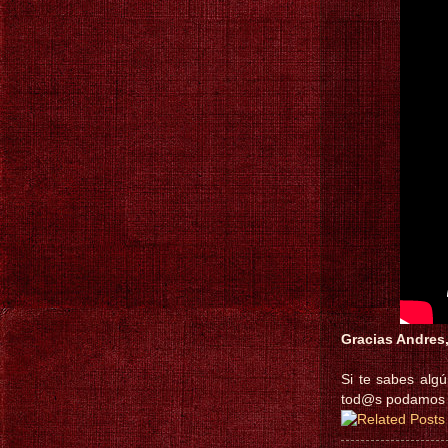
Gracias Andres
Si te sabes algú
tod@s podamos d