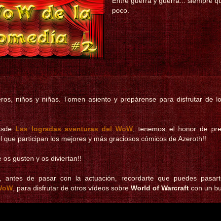
Entre guerra y guerra... siempre q
poco.
ros, niños y niñas. Tomen asiento y prepárense para disfrutar de l
desde
Las logradas aventuras del WoW
, tenemos el honor de pre
l que participan los mejores y más graciosos cómicos de Azeroth!!
os gusten y os diviertan!!
r, antes de pasar con la actuación, recordarte que puedes pasar
 WoW
, para disfrutar de otros vídeos sobre
World of Warcraft
con un bu