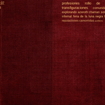
:07
profesiones
rollo de 
transfiguraciones
d
comunid
explorando azeroth
chaman
so
infernal
feria de la luna negra
reputaciones
camorristas
astillero