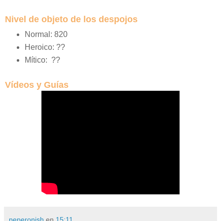
Nivel de objeto de los despojos
Normal: 820
Heroico: ??
Mítico: ??
Vídeos y Guías
peperonish
en
15:11