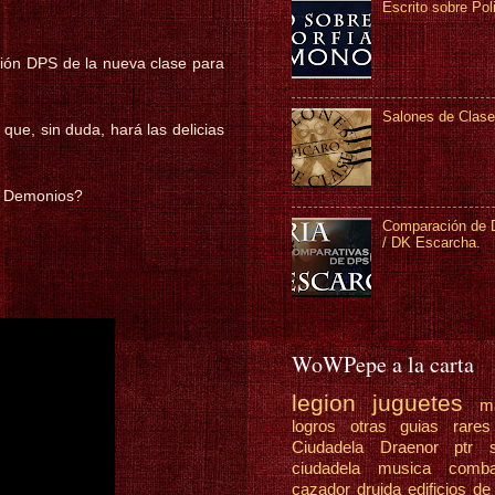
Escrito sobre Pol
ión DPS de la nueva clase para
Salones de Clase
que, sin duda, hará las delicias
e Demonios?
Comparación de D
/ DK Escarcha.
WoWPepe a la carta
legion
juguetes
m
logros
otras guias
rare
Ciudadela Draenor
ptr
ciudadela
musica
comb
cazador
druida
edificios de