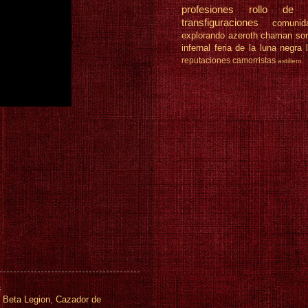
profesiones
rollo de 
transfiguraciones
comunid
explorando azeroth
chaman
so
infernal
feria de la luna negra
reputaciones
camorristas
astillero
4
,
Beta Legion
,
Cazador de