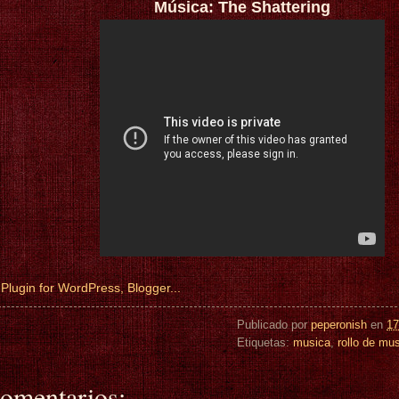
Música: The Shattering
Publicado por
peperonish
en
17
Etiquetas:
musica
,
rollo de mu
omentarios: