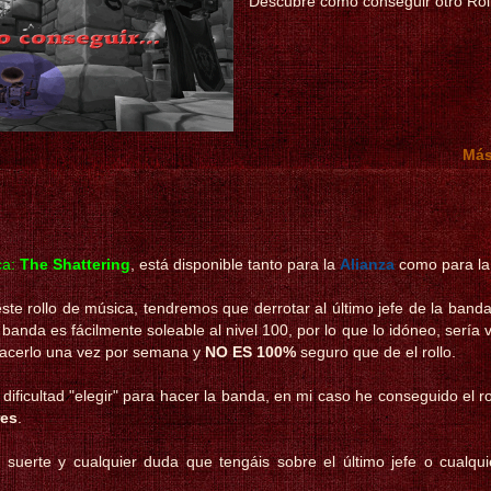
Descubre cómo conseguir otro Roll
Más
ca:
The Shattering
, está disponible tanto para la
Alianza
como para l
ste rollo de música, tendremos que derrotar al último jefe de la banda
 banda es fácilmente soleable al nivel 100, por lo que lo idóneo, sería v
acerlo una vez por semana y
NO ES 100%
seguro que de el rollo.
dificultad "elegir" para hacer la banda, en mi caso he conseguido el 
res
.
suerte y cualquier duda que tengáis sobre el último jefe o cualqu