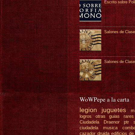
Escrito sobre Pol
Salones de Clase
Salones de Clase
WoWPepe a la carta
legion
juguetes
m
logros
otras guias
rare
Ciudadela Draenor
ptr
ciudadela
musica
comb
cazador
druida
edificios de