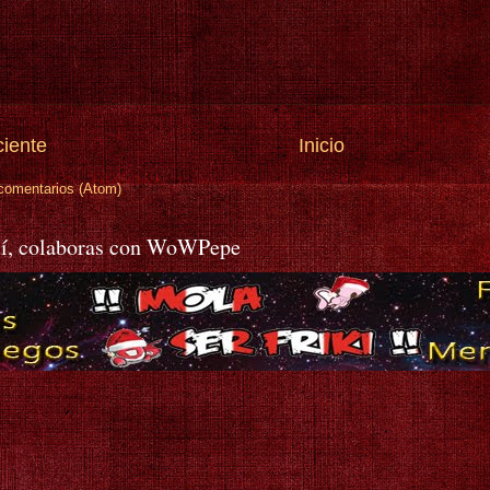
ciente
Inicio
comentarios (Atom)
í, colaboras con WoWPepe