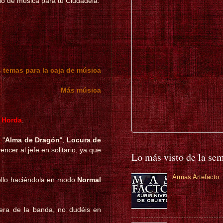
o de música para tu Ciudadela.
 temas para la caja de música
Más música
a
Horda
.
 "
Alma de Dragón
",
Locura de
encer al jefe en solitario, ya que
Lo más visto de la se
Armas Artefacto: 
rollo haciéndola en modo
Normal
iera de la banda, no dudéis en