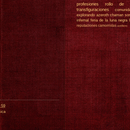
profesiones
rollo de 
transfiguraciones
comunid
explorando azeroth
chaman
so
infernal
feria de la luna negra
reputaciones
camorristas
astillero
:59
sica