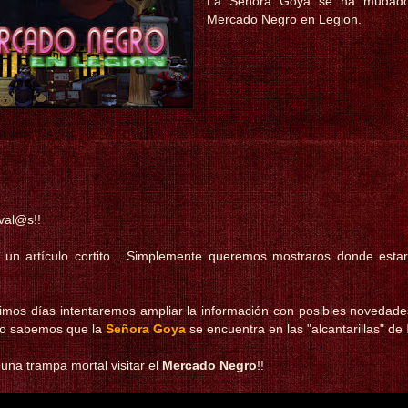
La Señora Goya se ha mudado.
Mercado Negro en Legion.
val@s!!
 un artículo cortito... Simplemente queremos mostraros donde esta
ximos días intentaremos ampliar la información con posibles novedad
lo sabemos que la
Señora Goya
se encuentra en las "alcantarillas" de
 una trampa mortal visitar el
Mercado Negro
!!