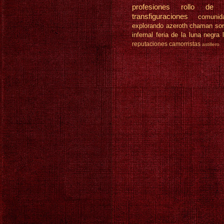
profesiones
rollo de 
transfiguraciones
comunid
explorando azeroth
chaman
so
infernal
feria de la luna negra
reputaciones
camorristas
astillero