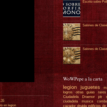
Escrito sobre Pol
Salones de Clase
Salones de Clase
WoWPepe a la carta
legion
juguetes
m
logros
otras guias
rare
Ciudadela Draenor
ptr
:35
ciudadela
musica
comb
o en legion
cazador
druida
edificios de