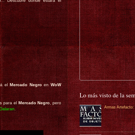
.. Descubre dónde estará el
rá el
Mercado Negro
en
WoW
Lo más visto de la se
es para el
Mercado Negro
, pero
Armas Artefacto: 
Dalaran
.