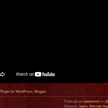
Publicado por
peperonish
en
18
Etiquetas:
legion
,
Mercado Negr