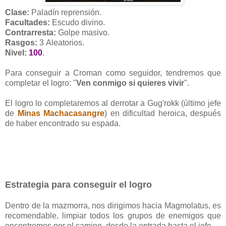
Clase:
Paladín reprensión.
Facultades:
Escudo divino.
Contrarresta:
Golpe masivo.
Rasgos:
3
Aleatorios.
Nivel:
100
.
Para conseguir a Croman como seguidor, tendremos que
completar el logro: "
Ven conmigo si quieres vivir
".
El logro lo completaremos al derrotar a Gug'rokk (último jefe
de
Minas Machacasangre
) en dificultad heroica, después
de haber encontrado su espada.
Estrategia para conseguir el logro
Dentro de la mazmorra, nos dirigimos hacia Magmolatus, es
recomendable, limpiar todos los grupos de enemigos que
encontremos por el camino, desde la entrada hasta el jefe.