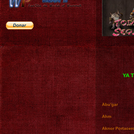
YA 
Abu'gar
Ahm
Aknor Portacer