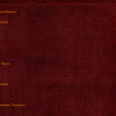
esollador
tavil
r Vayx
orhal
 almas Tuulani