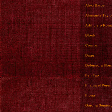
Alexi Barov
Almirante Taylo
Artificiero Rom
Blook
Croman
Dagg
Defensora Illon
Fen Tao
Filarca el Pere
Fiona
Garona Semior