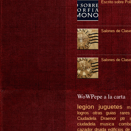
Escrito sobre Pol
Salones de Clase
Salones de Clase
WoWPepe a la carta
legion
juguetes
m
logros
otras guias
rare
Ciudadela Draenor
ptr
ciudadela
musica
comb
cazador
druida
edificios de