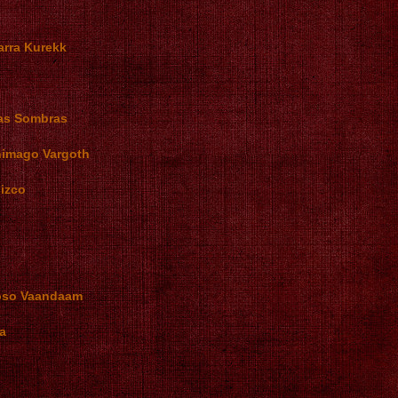
arra Kurekk
las Sombras
himago Vargoth
lizco
foso Vaandaam
a