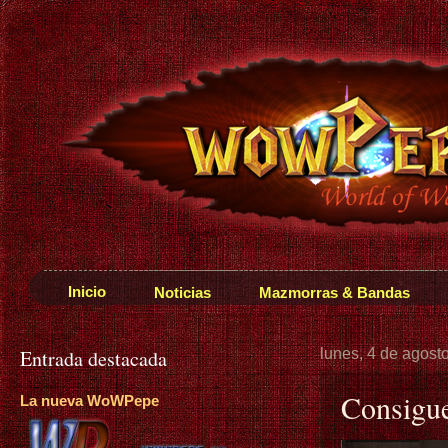
Inicio
Noticias
Mazmorras & Bandas
Entrada destacada
lunes, 4 de agost
Consigue
La nueva WoWPepe