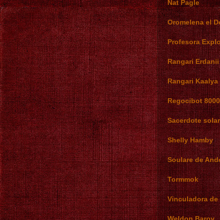
Nat Pagle
Oromelena el D
Profesora Explo
Rangari Erdanii
Rangari Kaalya
Regocibot 8000
Sacerdote sola
Shelly Hamby
Soulare de And
Tormmok
Vinculadora de
Weldon Barov