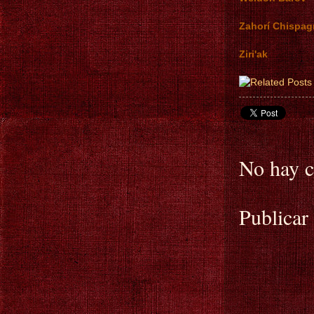
Zahorí Chispag
Ziri'ak
No hay c
Publicar