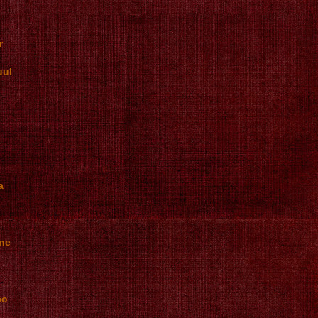
r
uul
a
nne
co