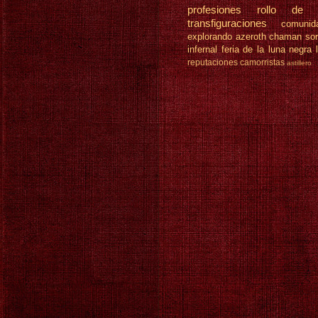
profesiones
rollo de 
transfiguraciones
comunid
explorando azeroth
chaman
so
infernal
feria de la luna negra
reputaciones
camorristas
astillero