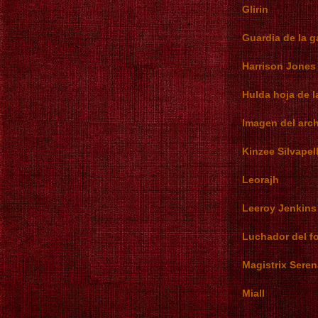
Glirin
Guardia de la g
Harrison Jones
Hulda hoja de 
Imagen del arc
Kinzee Silvapel
Leorajh
Leeroy Jenkins
Luchador del 
Magistrix Seren
Miall