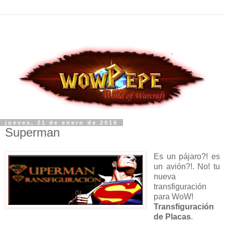
jueves, 21 de enero de 2016
Superman
Es un pájaro?! es
un avión?!. No! tu
nueva
transfiguración
para WoW!
Transfiguración
de Placas
.