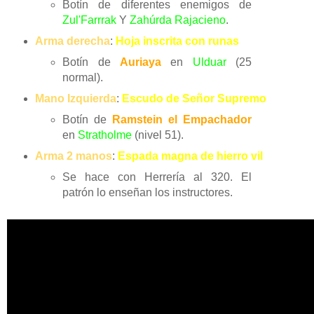
Botín de diferentes enemigos de
Zul'Farrrak
Y
Zahúrda Rajacieno
.
Arma derecha
:
Hoja inscrita con runas
Botín de
Auriaya
en
Ulduar
(25
normal).
Mano Izquierda
:
Escudo de Señor Supremo
Botín de
Ramstein el Empachador
en
Stratholme
(nivel 51).
Arma 2 manos
:
Espada magna de hierro vil
Se hace con Herrería al 320. El
patrón lo enseñan los instructores.